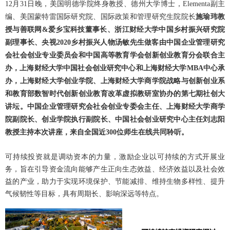
12
月
31
日晚，美国明德学院终身教授、德州大学博士，
Elementa
副主
编、美国蒙特雷国际研究院、国际政策和管理研究生院院长
施瑜玮教
授与善联网
&
爱乡宝科技董事长、浙江财经大学中国乡村振兴研究院
副理事长、央视
2020
乡村振兴人物汤敏先生做客由中国企业管理研究
会社会创业专业委员会和中国高等教育学会创新创业教育分会联合主
办，上海财经大学中国社会创业研究中心和上海财经大学
MBA
中心承
办，上海财经大学创业学院、上海财经大学商学院战略与创新创业系
和教育部数智时代创新创业教育改革虚拟教研室协办的第七期社创大
讲坛。中国企业管理研究会社会创业专委会主任、上海财经大学商学
院副院长、创业学院执行副院长、中国社会创业研究中心主任刘志阳
教授主持本次讲座，来自全国近
300
位师生在线共同聆听。
可持续投资就是调动资本的力量，激励企业以可持续的方式开展业
务，旨在引导资金流向能够产生正向生态效益、经济效益以及社会效
益的产业，助力于实现环境保护、节能减排、维持生物多样性、提升
气候韧性等目标，具有周期长、影响深远等特点。