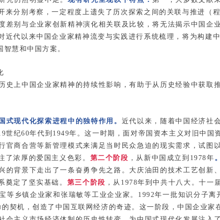
开来分别考察，一定程度上遗失了历次探索之间的关联与推进（程霖
度差别与企业家创新精神演化相关联及比较，将无法揭示中国企
对近代以来中国企业家精神流变与实践进行系统梳理，将为构建中国
国智慧和中国方案。
化
历史上中国企业家精神的持续性影响，有助于从历史经验中获取
国式现代化探索进程中的独特作用。
近代以来，随着中国经济社
19世纪60年代到1949年。这一时期，面对帝国资本主义对旧中
行官商合营等新管理模式来满足当时民众急迫的现实需求，试图
注了浓厚的爱国主义色彩。
第二个阶段
，从新中国成立到1978年
兴的背景下走出了一条奋勇争先之路。大庆油田的技术工艺创新
系奠定了坚实基础。
第三个阶段
，从1978年到中共十八大。十
宝等乡镇企业家和张瑞敏等工业企业家。1992年一批知识分子离
革命的契机，创造了中国互联网经济的奇迹。这一阶段，中国企业
社会主义市场经济体制的历史性转变，为中国式现代化发展注入