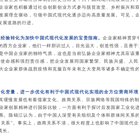
企业家也积极通过社会创新创业方式参与脱贫攻坚、乡村振兴和
发展理念驱动，引领中国式现代化逐步迈向高质量发展。可见，
发展道路的行进。
益经验转化为加快中国式现代化发展的宝贵指南。
企业家精神贯穿中
的西方企业家，他们一样胆识过人，目光远大，创造性强，且善于
是中国企业家的独特气质，这也是当前弘扬企业家精神尤其应该
高使命感和强烈责任感，把企业发展同国家繁荣、民族兴盛、人民
大企业家群体战胜疫情和克服百年未有之大变局等诸多不确定性
文化变量，进一步优化有利于中国式现代化实现的全方位营商环境
其缓慢发展也有着儒家文化、政商关系、宗族网络等我国特殊的制度
业家创新精神进行国际比较，一方面有利于探讨后发国家工业化
关系。陈锦江认为，由于中国人深受有关组织及个体和群体间关系
脉关系”。事实上，政商关系不清，很大程度上也影响了中国现代企
成长。