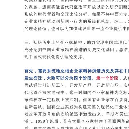
的课题，进而将近当代乃至改革开放以后的研究割断
形成的时代背景和全球比较分析。如果不将中西方制
企业家精神驱动创新创业行为的系统化总结。综上，
的理论价值，也可以为加快建设世界一流企业提供中
三、弘扬历史上的企业家精神，助力实现中国式现代
充分挖掘中国企业家精神演进的历史文化基因，总结
现中国式现代化提供理论支撑。
首先，需要系统地总结企业家精神演进历史及其在中
发生变迁，大致可以分为四个阶段。
第一个阶段
，从
尝试通过引进新工艺、开发新产品、开辟新市场、实
代化道路探索过程中，这一时期的企业家精神为之标
家精神在一定程度上被抑制。
但国有企业家在百废待
创新尝试。国有企业实践为构建完整的现代化工业体
着改革开放号角的吹响被逐渐激发出来。
早期有吴仁
派”。1999年以后，又有大批企业家抓住了互联网
质，在党的领导下成功推动实现了从计划经济体制向