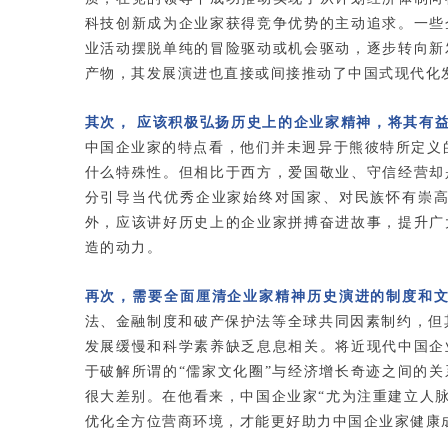
科技创新成为企业家获得竞争优势的主动追求。
一些
业活动摆脱单纯的冒险驱动或机会驱动，逐步转向新
产物，其发展演进也直接或间接推动了中国式现代化
其次， 应该积极弘扬历史上的企业家精神，将其有
中国企业家的特点看，他们并未迥异于熊彼特所定义
什么特殊性。但相比于西方，爱国敬业、守信经营却
分引导当代优秀企业家始终对国家、对民族怀有崇
外，应该讲好历史上的企业家拼搏奋进故事，提升广
造的动力。
再次，需要全面厘清企业家精神历史演进的制度和
法、金融制度和破产保护法等全球共同因素制约，但
发展缓慢和科学素养缺乏息息相关。将近现代中国企
于破解所谓的“儒家文化圈”与经济增长奇迹之间的
很大差别。在他看来，中国企业家“尤为注重建立人
优化全方位营商环境，才能更好助力中国企业家健康