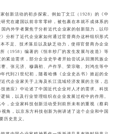
家创新活动的初步探索。例如丁文江（1928）的《中
关研究在建国以前非常零碎，被包裹在本就不成体系的
年代，国内外学者聚焦于分析近代企业家的创新阻力，以印
资》分析了近代企业家如何通过官督商办这种组织形式
企业资本不足、技术落后以及缺乏动力，使得官督商办企业
（1958）编著的《恒丰纱厂的发生发展与改造》等
制度的紧迫需求，部分企业史学者开始尝试从回溯民族企
张謇、张元济、穆藕初、卢作孚、荣宗敬、刘鸿生等中
90年代到21世纪初，随着哈佛《企业史丛书》掀起的全
理近代企业家关于上海及长江流域经济发展的主张，总
科技效应》中论述了中国近代企业对人才的需求、科技
演变逻辑，以及行业管理组织在企业发展过程中的作用。
迄今，企业家科技创新活动受到前所未有的重视（蔡莉
术进步视角，以京东方科技创新为例讲述了这个企业和中国
重要历史意义。
未能将中国企业家精神看作一项渐进且具有跨时段意义