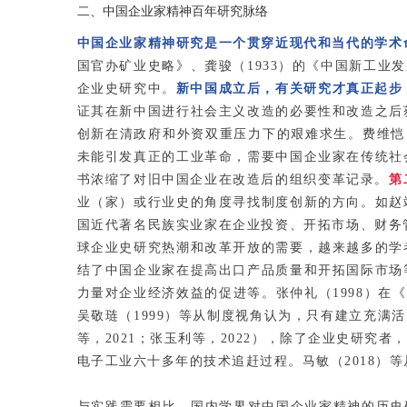
二、中国企业家精神百年研究脉络
中国企业家精神研究是一个贯穿近现代和当代的学术
国官办矿业史略》、龚骏（1933）的《中国新工
企业史研究中。
新中国成立后，有关研究才真正起步
证其在新中国进行社会主义改造的必要性和改造之后
创新在清政府和外资双重压力下的艰难求生。费维恺（F
未能引发真正的工业革命，需要中国企业家在传统社
书浓缩了对旧中国企业在改造后的组织变革记录。
第
业（家）或行业史的角度寻找制度创新的方向。如赵
国近代著名民族实业家在企业投资、开拓市场、财务
球企业史研究热潮和改革开放的需要，越来越多的学
结了中国企业家在提高出口产品质量和开拓国际市场
力量对企业经济效益的促进等。张仲礼（1998）在
吴敬琏（1999）等从制度视角认为，只有建立充满
等，2021；张玉利等，2022），除了企业史研究
电子工业六十多年的技术追赶过程。马敏（2018）
与实践需要相比，国内学界对中国企业家精神的历史