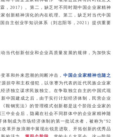
，2017）。第二，缺乏对不同时期中国企业家精神
业家创新精神演化的内在机理。第三，缺乏对当代中国
自主创业学知识体系（刘志阳等，2021）提供重要
推动当代创新创业和企业高质量发展的规律，为加快实
会变革和外来思潮的间断冲击，
中国企业家精神也随之
国资源掠夺和主权侵犯，以张謇为代表的近代民族企业家
以经济独立谋求民族独立。在
争取独立自主的中国式现
。
新中国建成之后，由于实行计划经济体制，民营企业
、《鞍钢宪法》的管理模式创新都是这个阶段企业家的
一届三中全会后，隐藏在社会不同群体中的企业家精神随
开体制成为市场经济体制的第一批试水者，被称为“92
家在改革开放浪潮中展现出锐意进取、开拓创新的优秀品
了新的活力。
第四个阶段
，党的十八大至今。这一阶段