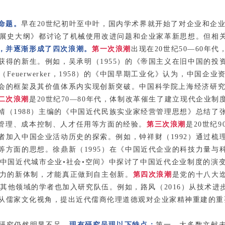
命题。
早在20世纪初叶至中叶，国内学术界就开始了对企业和企业
业发展史大纲》都讨论了机械使用改进问题和企业家革新思想。但相
，并逐渐形成了四次浪潮。
第一次浪潮
出现在20世纪50—60
获得的新生。例如，吴承明（1955）的《帝国主义在旧中国的投
euerwerker，1958）的《中国早期工业化》认为，中国
会的框架及其价值体系内实现创新突破。中国科学院上海经济研究所
二次浪潮
是20世纪70—80年代，体制改革催生了建立现代企业
靖（1988）主编的《中国近代民族实业家经营管理思想》总结了
管理、成本控制、人才任用等方面的经验。
第三次浪潮
是20世纪
者加入中国企业活动历史的探索。例如，钟祥财（1992）通过梳
等方面的思想。徐鼎新（1995）在《中国近代企业的科技力量与
《中国近代城市企业•社会•空间》中探讨了中国近代企业制度的
活力的新体制，才能真正做到自主创新。
第四次浪潮
是党的十八大
者，其他领域的学者也加入研究队伍。例如，路风（2016）从技
等从儒家文化视角，提出近代儒商伦理道德观对企业家精神重建的
研究仍然明显不足。
现有研究呈现以下特点：
第一，大多数文献